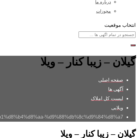
درباره ما
مجوزات
انتخاب موقعیت
گیلان – زیبا کنار – ویلا
صفحه اصلی
آگهی ها
لیست کل املاک
ویلایی
d8%b1%d8%b4%d8%aa-%d9%88%db%8c%d9%84%d8%a7/
گیلان – زیبا کنار – ویلا