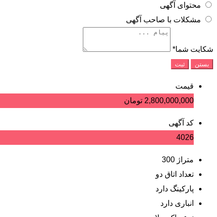
محتوای آگهی
مشکلات با صاحب آگهی
شکایت شما
*
بستن
ثبت
قیمت
2,800,000,000
تومان
کد آگهی
4026
متراژ
300
تعداد اتاق
دو
پارکینگ
دارد
انباری
دارد