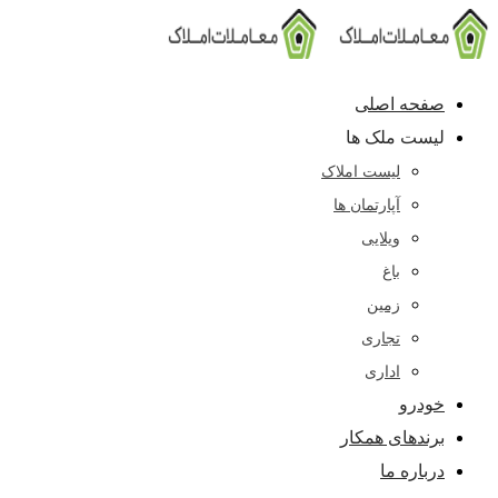
پرش
به
محتوا
صفحه اصلی
لیست ملک ها
لیست املاک
آپارتمان ها
ویلایی
باغ
زمین
تجاری
اداری
خودرو
برندهای همکار
درباره ما