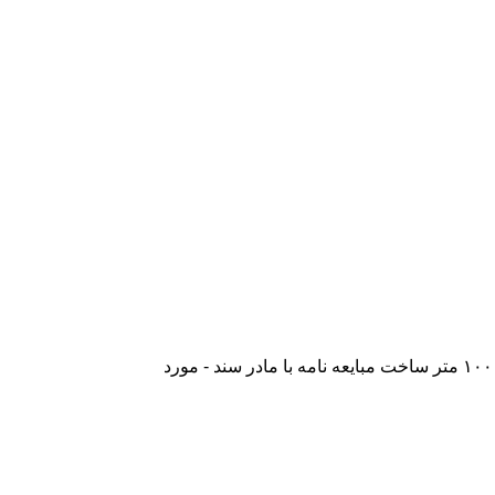
اسپلیت / بخاری / آیفون تصویری / درب پارکینگ برقی / هود / مبلمان / فرش / آب / برق / گاز ... - داخل بافت مسکونی هست ۱۰۰ متر ساخت مبایعه نامه با مادر سند - مورد