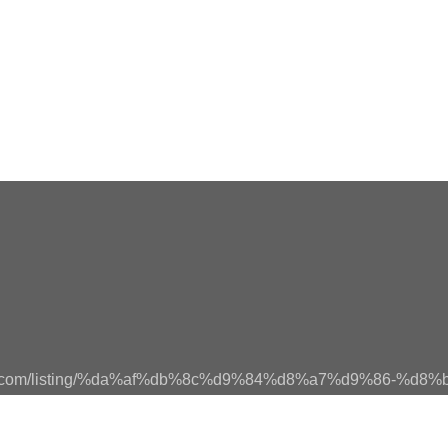
zmin.com/listing/%da%af%db%8c%d9%84%d8%a7%d9%86-%