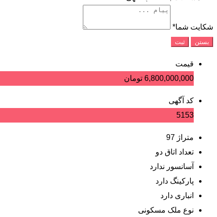
شکایت شما
*
بستن
ثبت
قیمت
6,800,000,000
تومان
کد آگهی
5153
متراژ
97
تعداد اتاق
دو
آسانسور
ندارد
پارکینگ
دارد
انباری
دارد
نوع ملک
مسکونی