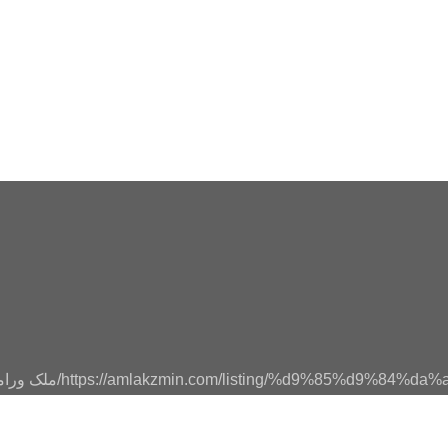
https://amlakzmin.com/listing/%d9%85%d9%84
ملک ورام