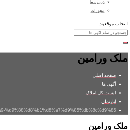
درباره ما
مجوزات
انتخاب موقعیت
ملک ورامین
صفحه اصلی
آگهی ها
لیست کل املاک
آپارتمان
%da%a9-%d9%88%d8%b1%d8%a7%d9%85%db%8c%d9%86/
ملک ورامین