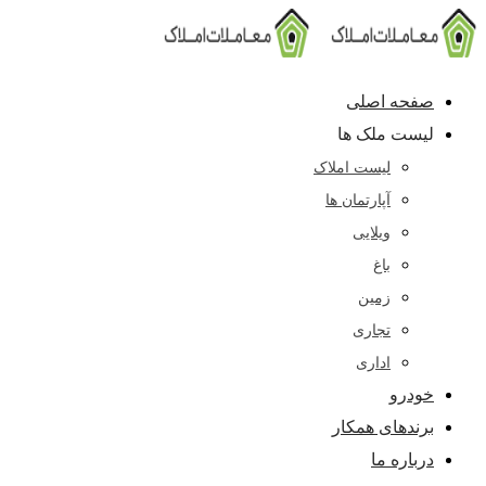
پرش
به
محتوا
صفحه اصلی
لیست ملک ها
لیست املاک
آپارتمان ها
ویلایی
باغ
زمین
تجاری
اداری
خودرو
برندهای همکار
درباره ما