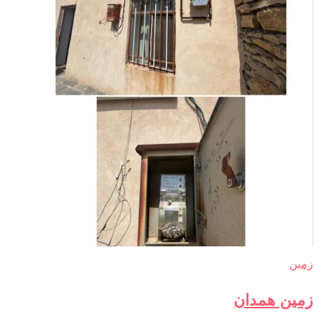
زمین
زمین همدان