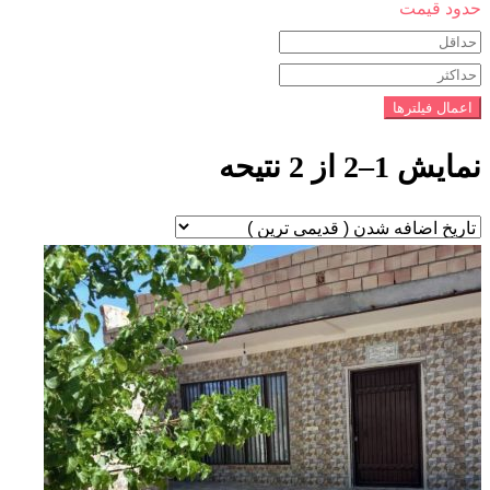
حدود قیمت
اعمال فیلترها
نمایش 1–2 از 2 نتیحه