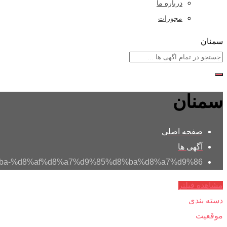
درباره ما
مجوزات
سمنان
سمنان
صفحه اصلی
آگهی ها
%d8%ba-%d8%af%d8%a7%d9%85%d8%ba%d8%a7%d9%86/
مشاهده فیلتر
دسته بندی
موقعیت