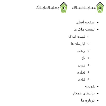
پرش
به
محتوا
صفحه اصلی
لیست ملک ها
لیست املاک
آپارتمان ها
ویلایی
باغ
زمین
تجاری
اداری
خودرو
برندهای همکار
درباره ما