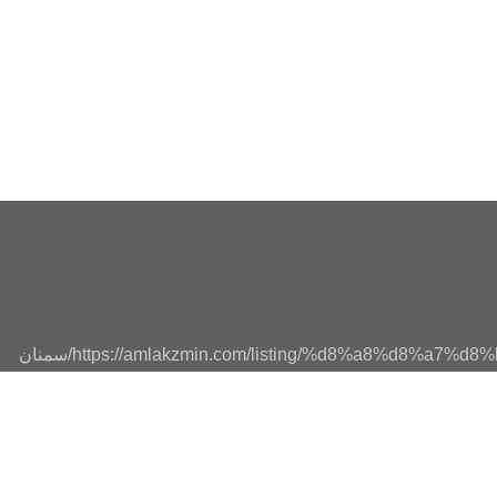
https://amlakzmin.com/listing/%d8%a8%d8%a7
سمنان